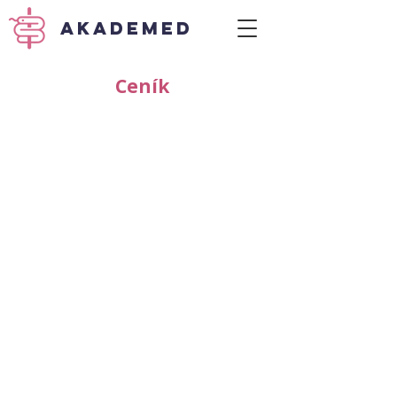
akademed
Ceník